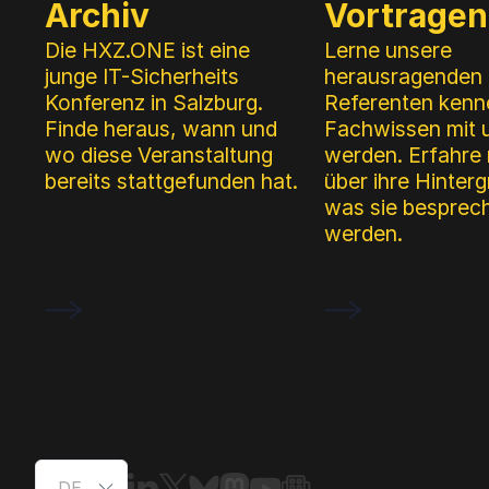
Menü
Archiv
Vortrage
Die HXZ.ONE ist eine
Lerne unsere
junge IT-Sicherheits
herausragenden
Konferenz in Salzburg.
Referenten kenne
Finde heraus, wann und
Fachwissen mit u
wo diese Veranstaltung
werden. Erfahre
bereits stattgefunden hat.
über ihre Hinter
was sie besprec
werden.