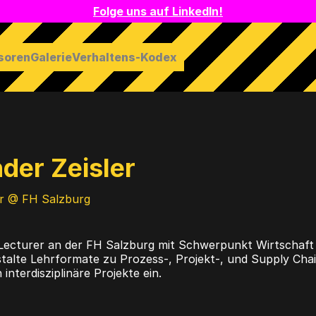
Folge uns auf LinkedIn!
soren
Galerie
Verhaltens-Kodex
der Zeisler
er @ FH Salzburg
 Lecturer an der FH Salzburg mit Schwerpunkt Wirtschaft u
talte Lehrformate zu Prozess-, Projekt-, und Supply Cha
 interdisziplinäre Projekte ein.