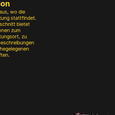
ion
aus, wo die
tung stattfindet.
schnitt bietet
ionen zum
tungsort, zu
beschreibungen
ahegelegenen
ten.
by