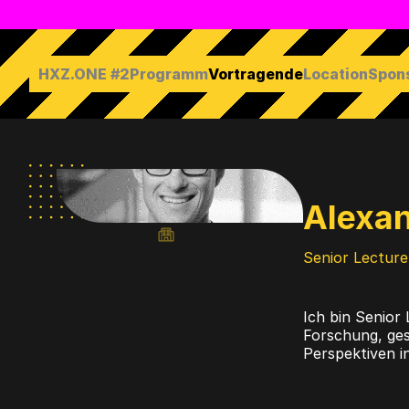
HXZ.ONE #2
Programm
Vortragende
Location
Spon
Hauptmenü
Alexan
Soziale
Medien-
Links
Senior Lectur
von
Alexander
Zeisler
Ich bin Senior
Forschung, ges
Perspektiven in