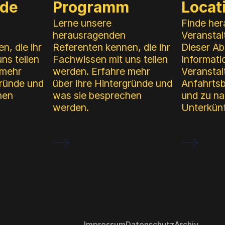
nde
Programm
Locat
Lerne unsere
Finde her
herausragenden
Veranstal
n, die ihr
Referenten kennen, die ihr
Dieser Ab
ns teilen
Fachwissen mit uns teilen
Informat
 mehr
werden. Erfahre mehr
Veranstal
gründe und
über ihre Hintergründe und
Anfahrts
hen
was sie besprechen
und zu n
werden.
Unterkünf
Impressum
Datenschutz
Archiv