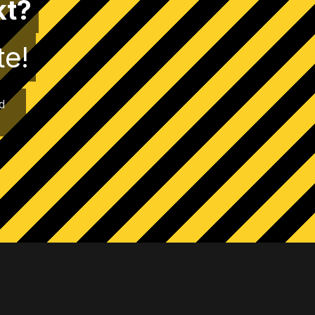
kt?
te!
d