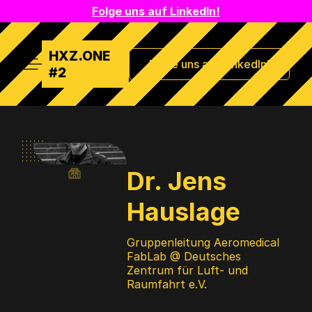
Folge uns auf LinkedIn!
HXZ.ONE
Folge uns auf LinkedIn!
Hauptmenü
#2
Soziale
Dr. Jens
Medien-
Links
Hauslage
von
Dr.
Jens
Gruppenleitung Aeromedical
Hauslage
FabLab @ Deutsches
Zentrum für Luft- und
Raumfahrt e.V.