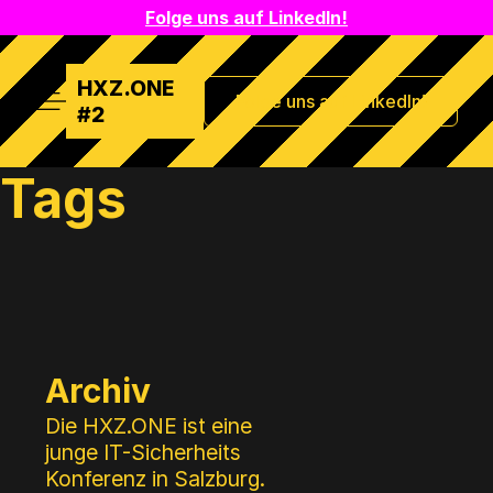
Folge uns auf LinkedIn!
HXZ.ONE
Folge uns auf LinkedIn!
Hauptmenü
#2
Tags
Zusätzliches
Menü
Archiv
Die HXZ.ONE ist eine
junge IT-Sicherheits
Konferenz in Salzburg.